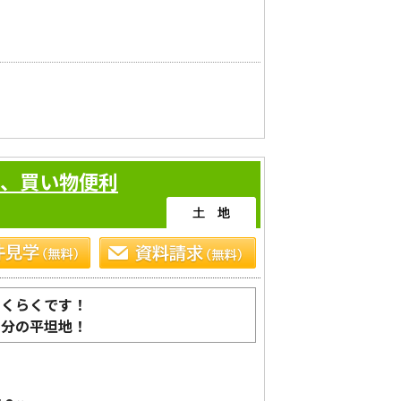
内、買い物便利
売却の事ならエス・シーリビングまで！】
らくらくです！
８分の平坦地！