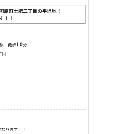
河原町土肥三丁目の平坦地！
す！！
10
駅 徒歩
分
丁目
なります！！
