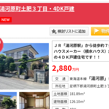
広々した敷地を有効利用されてみてはいかがでしょうか!!
湯河原町土肥３丁目・4DK戸建
ＪＲ「湯河原駅」から徒歩約７
ハウスメーカー（積水ハウス）
の４ＤＫ戸建住宅です！！
2,880
万円
「湯河原」
交 通
東海道本線
所在地
足柄下郡湯河原町土肥３
土地面積
181.89m²
建物面積
126.10m²