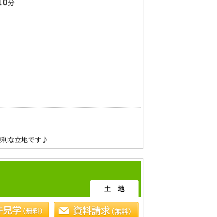
10
分
利な立地です♪

築条件なし。