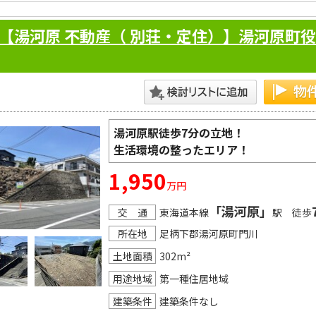
海浜公園までも歩いて直ぐで海を近くに感じることができます。

自宅を建築されてもよいですし、ゆとり有る土地ですので賃貸用の
【湯河原 不動産（ 別荘・定住）】湯河原町
湯河原駅徒歩7分の立地！
生活環境の整ったエリア！
1,950
万円
「湯河原」
交 通
東海道本線
駅 徒歩
所在地
足柄下郡湯河原町門川
土地面積
302m²
用途地域
第一種住居地域
建築条件
建築条件なし