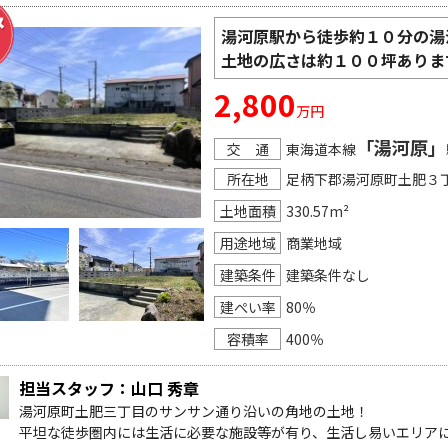
湯河原駅から徒歩約１０分の湯
土地の広さは約１００坪ありま
2,800
万円
「湯河原」
交 通
東海道本線
所在地
足柄下郡湯河原町土肥３
土地面積
330.57m²
用途地域
商業地域
建築条件
建築条件なし
建ぺい率
80％
容積率
400％
担当スタッフ：山口 秀章
湯河原町土肥三丁目のサンサン通り沿いの角地の土地！

平坦な徒歩圏内には生活に必要な施設等が有り、生活し易いエリアに