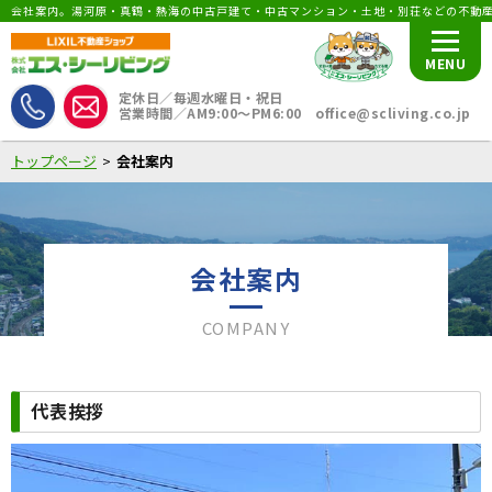
会社案内。湯河原・真鶴・熱海の中古戸建て・中古マンション・土地・別荘などの不動
MENU
定休日／毎週水曜日・祝日
営業時間／AM9:00〜PM6:00 office@scliving.co.jp
トップページ
会社案内
会社案内
COMPANY
代表挨拶