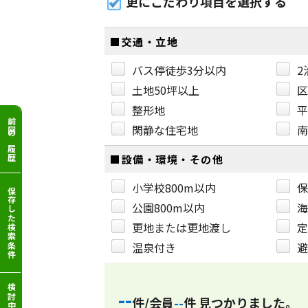
更にこだわり項目を選択する
■交通・立地
バス停徒歩3分以内
2
土地50坪以上
区
整形地
平
前回の履歴
閑静な住宅地
南
■設備・環境・その他
小学校800m以内
保
保存した検索条件
公園800m以内
海
更地または更地渡し
定
温泉付き
避
--
件/会員
--
件 見つかりました。