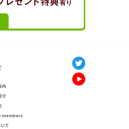
て
案内
紹介
約
members
ついて