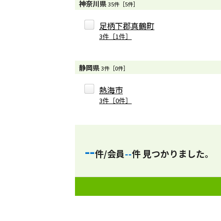
神奈川県
35件［5件］
足柄下郡真鶴町
3件［1件］
静岡県
3件［0件］
熱海市
3件［0件］
--
件/会員
--
件 見つかりました。