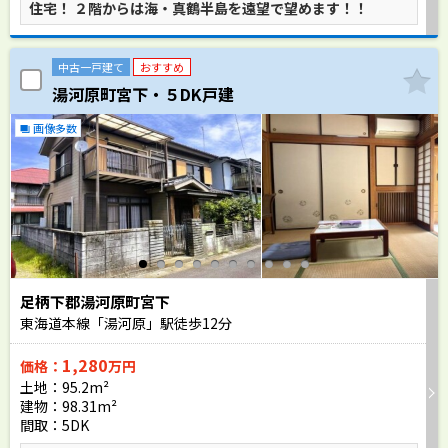
住宅！ ２階からは海・真鶴半島を遠望で望めます！！
中古一戸建て
おすすめ
湯河原町宮下・５DK戸建
画像多数
足柄下郡湯河原町宮下
東海道本線「湯河原」駅徒歩
12
分
1,280
価格：
万円
土地：95.2m²
建物：98.31m²
間取：5DK