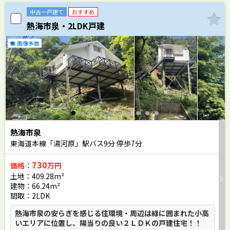
中古一戸建て
おすすめ
熱海市泉・2LDK戸建
画像多数
熱海市泉
東海道本線「湯河原」駅バス
9
分 停歩
7
分
730
価格：
万円
土地：409.28m²
建物：66.24m²
間取：2LDK
熱海市泉の安らぎを感じる住環境・周辺は緑に囲まれた小高
いエリアに位置し、陽当りの良い２ＬＤＫの戸建住宅！！