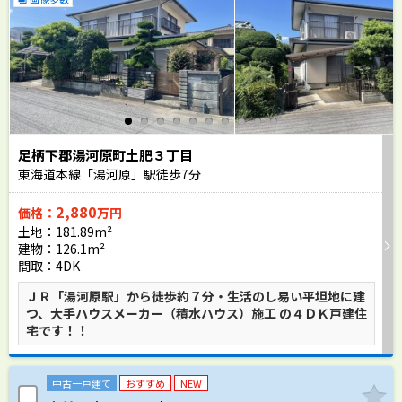
足柄下郡湯河原町土肥３丁目
東海道本線「湯河原」駅徒歩
7
分
2,880
価格：
万円
土地：181.89m²
建物：126.1m²
間取：4DK
ＪＲ「湯河原駅」から徒歩約７分・生活のし易い平坦地に建
つ、大手ハウスメーカー（積水ハウス）施工 の４ＤＫ戸建住
宅です！！
中古一戸建て
おすすめ
NEW