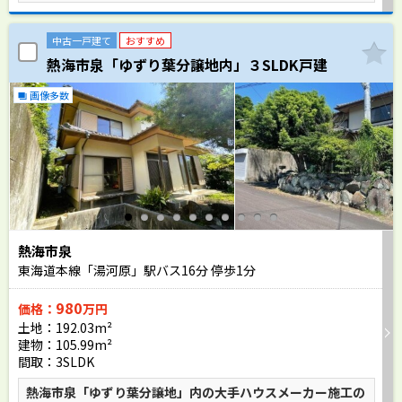
中古一戸建て
おすすめ
熱海市泉「ゆずり葉分譲地内」３SLDK戸建
画像多数
熱海市泉
東海道本線「湯河原」駅バス
16
分 停歩
1
分
980
価格：
万円
土地：192.03m²
建物：105.99m²
間取：3SLDK
熱海市泉「ゆずり葉分譲地」内の大手ハウスメーカー施工の