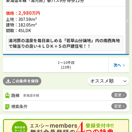
東海道本線「湯河原」駅バス
9
分 停歩
12
分
2,980
価格：
万円
土地：307.59m²
建物：182.05m²
間取：4SLDK
湯河原の温泉を毎日楽しめる「若草山分譲地」内の南西角地
で陽当りの良い４ＬＤＫ＋Ｓの戸建住宅！！
1〜10件目
次へ
(23件)
この条件を保存
変更
路線
東海道本線
変更
検索条件