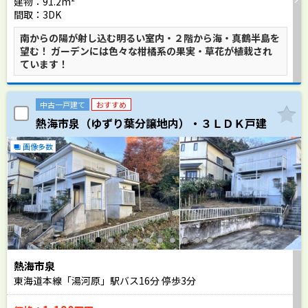
建物：91.2m²
間取：3DK
南からの陽が射し込む明るい室内・２階から海・真鶴半島を
望む！ ガーデンには色々な柑橘系の果実・草花が植栽され
ています！
中古一戸建て
おすすめ
熱海市泉（ゆずり葉分譲地内）・３ＬＤＫ戸建
画像多数
熱海市泉
東海道本線「湯河原」駅バス
16
分 停歩
3
分