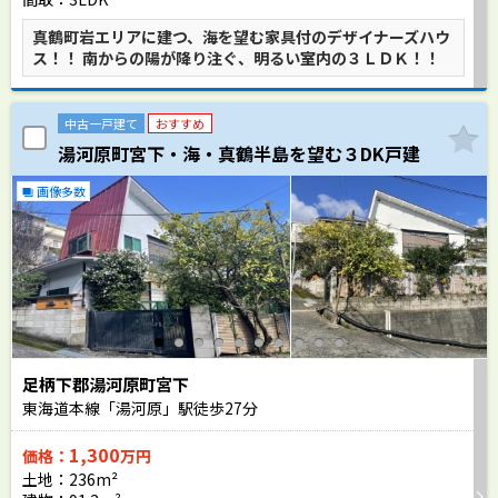
真鶴町岩エリアに建つ、海を望む家具付のデザイナーズハウ
ス！！ 南からの陽が降り注ぐ、明るい室内の３ＬＤＫ！！
中古一戸建て
おすすめ
湯河原町宮下・海・真鶴半島を望む３DK戸建
画像多数
足柄下郡湯河原町宮下
東海道本線「湯河原」駅徒歩
27
分
1,300
価格：
万円
土地：236m²