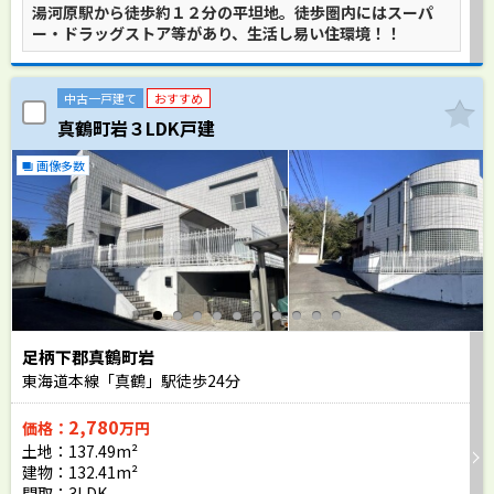
湯河原駅から徒歩約１２分の平坦地。徒歩圏内にはスーパ
ー・ドラッグストア等があり、生活し易い住環境！！
中古一戸建て
おすすめ
真鶴町岩３LDK戸建
画像多数
足柄下郡真鶴町岩
東海道本線「真鶴」駅徒歩
24
分
2,780
価格：
万円
土地：137.49m²
建物：132.41m²
間取：3LDK