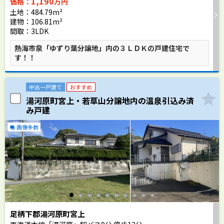
1,190
価格：
万円
土地：484.79m²
建物：106.81m²
間取：3LDK
熱海市泉「ゆずり葉分譲地」内の３ＬＤＫの戸建住宅で
す！！
中古一戸建て
おすすめ
湯河原町宮上・若草山分譲地内の温泉引込み済
み戸建
画像多数
足柄下郡湯河原町宮上