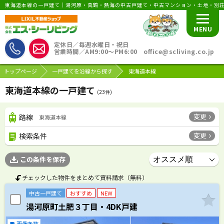
東海道本線の一戸建て｜湯河原・真鶴・熱海の中古戸建て・中古マンション・土地・別
MENU
定休日／毎週水曜日・祝日
営業時間／AM9:00〜PM6:00 office@scliving.co.jp
トップページ
一戸建てを沿線から探す
東海道本線
東海道本線の一戸建て
(
23
件)
変更
路線
東海道本線
変更
検索条件
この条件を保存
チェックした物件をまとめて資料請求（無料）
中古一戸建て
おすすめ
NEW
湯河原町土肥３丁目・4DK戸建
画像多数