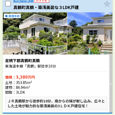
中古一戸建て
おすすめ
真鶴町真鶴・築浅美装な３LDK戸建
画像多数
足柄下郡真鶴町真鶴
東海道本線「真鶴」駅徒歩
10
分
3,380
価格：
万円
土地：353.85m²
建物：86.94m²
間取：3LDK
ＪＲ真鶴駅から徒歩約10分、南からの陽が射し込み、広々と
した土地が魅力的な築浅美装の3ＬＤＫ戸建住宅！