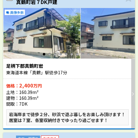
真鶴町岩７DK戸建
画像多数
足柄下郡真鶴町岩
東海道本線「真鶴」駅徒歩
17
分
2,400
価格：
万円
土地：160.39m²
建物：160.39m²
間取：7DK
岩海岸まで徒歩２分、砂浜で遊ぶ暮しをお楽しみ頂けます！
居室は７室、各室収納付きでゆったり過ごせます！