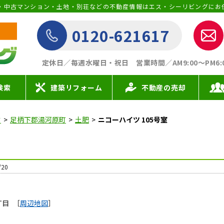
・中古マンション・土地・別荘などの不動産情報はエス・シーリビングにお
0120-621617
定休日／毎週水曜日・祝日
営業時間／AM9:00〜PM6:00 
検索
建築リフォーム
不動産の売却
す
足柄下郡湯河原町
土肥
ニコーハイツ 105号室
20
丁目
［
周辺地図
］