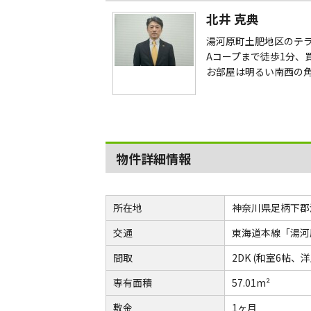
北井 克典
湯河原町土肥地区のテ
Aコープまで徒歩1分、
お部屋は明るい南西の
物件詳細情報
所在地
神奈川県足柄下郡
交通
東海道本線「湯河
間取
2DK (和室6帖、洋
専有面積
57.01m²
敷金
1ヶ月