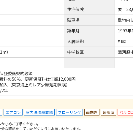
住宅保険
要 23,
駐車場
敷地内
築年月
1993
入居時期
相談
1m）
中学校区
湯河原中
保証委託契約必須
料の50％、更新保証料は年額12,000円
加入（東京海上ミレア少額短期保険）
/2年
可
エアコン
室内洗濯機置場
フローリング
南向き
角部屋
バルコ
らかじめご了承ください。
十分な確認をしていただくようにお願いいたします。