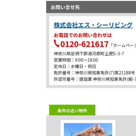
ドラッグストア
お問い合せ先
クリエイト S・D 湯河原宮上店
銀行
株式会社エス・シーリビング
横浜銀行 湯河原支店
お電話でのお問い合わせは
その他
0120-621617
ちぼり湯河原スイーツファクトリー
「ホームペー
その他
神奈川県足柄下郡湯河原町土肥5-3-7
西村京太郎記念館
営業時間：9:00～18:00
定休日：水曜日・祝日
警察署・交番
免許番号：神奈川県知事免許(7)第21188号
小田原警察署 湯河原交番
許認可番号：建設業 神奈川県知事免許(般-7)
その他
五所神社
その他店舗
ヤマト運輸 湯河原センター
条件の近い物件
その他店舗
好文の木