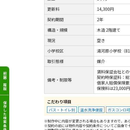
更新料
14,300円
契約期間
2年
構造・規模
木造 2階建て
現況
空き
小学校区
湯河原小学校（81
取引態様
媒介
賃料保証会社との
前回の履歴
契約時保証料：総賃
備考・制限等
借家人賠償保険要
保険料は23,000円
こだわり項目
保存した検索条件
バス・トイレ別
温水洗浄便座
ガスコンロ
※制作中に内容が変更される場合もありますので、あ
※契約の前には物件内容や契約条件についてご自身で