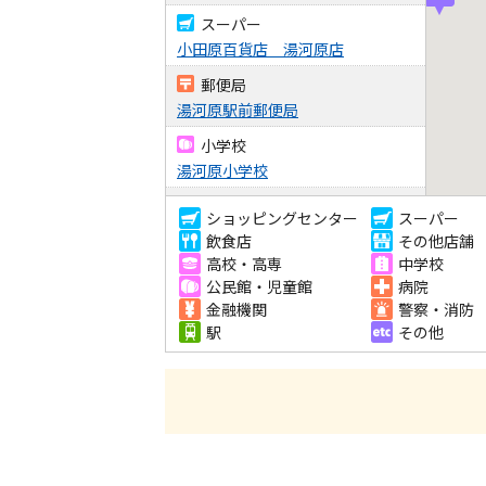
スーパー
小田原百貨店 湯河原店
郵便局
湯河原駅前郵便局
小学校
湯河原小学校
コンビニ
ショッピングセンター
スーパー
セブンイレブン湯河原サンサン通り
飲食店
その他店舗
店
高校・高専
中学校
公民館・児童館
病院
コンビニ
金融機関
警察・消防
セブンイレブン湯河原土肥 5丁目店
駅
その他
コンビニ
ファミリーマート 湯河原土肥 5丁目
店
コンビニ
ローソン湯河原土肥店