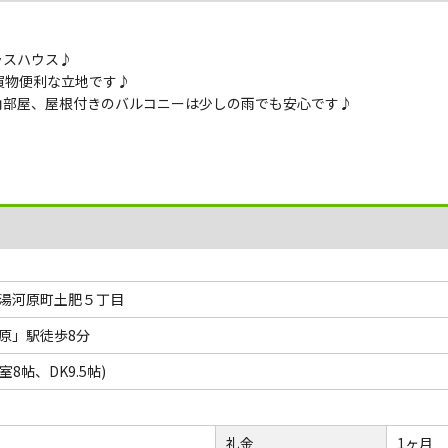
ラスハウス♪
買物便利な立地です♪
角部屋、屋根付きのバルコニーは少しの雨でも安心です♪
湯河原町土肥５丁目
原」駅徒歩8分
室8帖、DK9.5帖)
礼金
1ヶ月