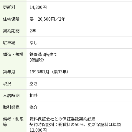
更新料
14,300円
住宅保険
要 20,500円／2年
契約期間
2年
駐車場
なし
構造・規模
鉄骨造 3階建て
3階部分
築年月
1993年1月（築33年）
現況
空き
入居時期
相談
取引態様
媒介
備考・制限
賃料保証会社との保証委託契約必須
等
契約時保証料：総賃料の50％、更新保証料は年額
12,000円