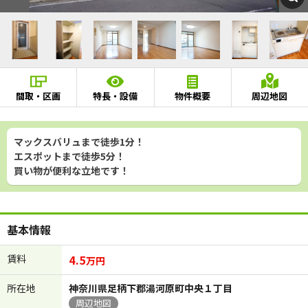
間取・区画
特長・設備
物件概要
周辺地図
マックスバリュまで徒歩1分！
エスポットまで徒歩5分！
買い物が便利な立地です！
基本情報
賃料
4.5
万円
所在地
神奈川県足柄下郡湯河原町中央１丁目
周辺地図