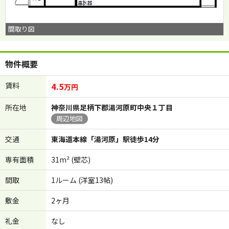
間取り図
物件概要
賃料
4.5
万円
所在地
神奈川県足柄下郡湯河原町中央１丁目
周辺地図
交通
東海道本線「湯河原」駅徒歩14分
専有面積
31m² (壁芯)
間取
1ルーム (洋室13帖)
敷金
2ヶ月
礼金
なし