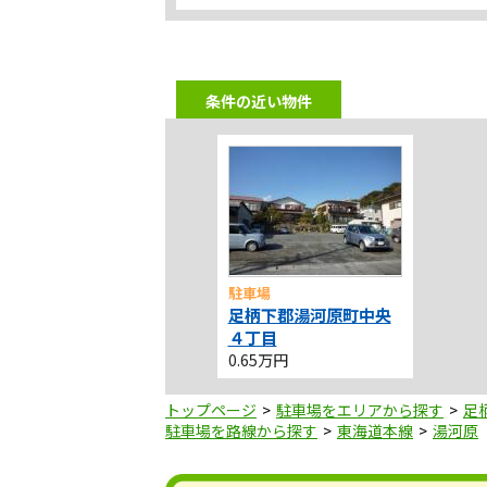
かながわ西湘農協 湯河原営農経済セ
ンター
銀行
さがみ信用金庫 湯河原支店
条件の近い物件
小学校
吉浜小学校
保育園
おにわ保育園
保育園
まさご保育園
駐車場
足柄下郡湯河原町中央
その他
４丁目
小田原養護学校湯河原校舎
0.65万円
その他店舗
キャンドゥ湯河原店
トップページ
駐車場をエリアから探す
足
駐車場を路線から探す
東海道本線
湯河原
スーパー
ファインズ