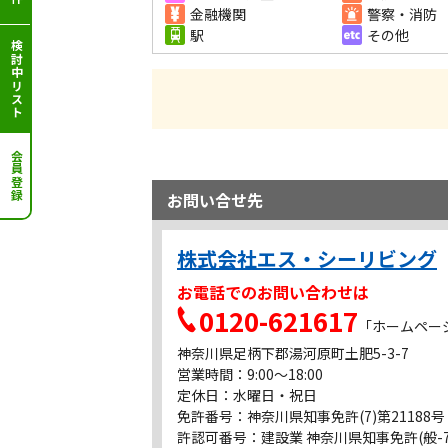
金融機関
警察・消防
公民館・児童館
駅
その他
検討中リスト
湯河原町防災コミュニティセンター
ホームセンター
ハンディホームセンター
コンビニ
会員登録
セブンイレブン湯河原城堀店
お問い合せ先
コンビニ
ローソン中央一丁目店
株式会社エス・シーリビング
コンビニ
セブンイレブン湯河原中央2丁目店
お電話でのお問い合わせは
ドラッグストア
0120-621617
「ホームペー
クリエイト S・D アクロスプラザ湯
河原店
神奈川県足柄下郡湯河原町土肥5-3-7
営業時間：9:00～18:00
銀行
定休日：水曜日・祝日
かながわ西湘農協 湯河原中央支店
免許番号：神奈川県知事免許(7)第21188号
許認可番号：建設業 神奈川県知事免許(般-7)
その他