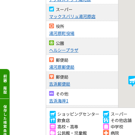
スーパー
マックスバリュ湯河原店
役所
湯河原町役場
公園
ヘルシープラザ
郵便局
湯河原郵便局
郵便局
前回の履歴
吉浜郵便局
その他
吉浜海岸1
保存した検索条件
その他
ショッピングセンター
スーパー
吉浜海岸2
飲食店
その他店舗
高校・高専
中学校
総合病院
公民館・児童館
病院
JCHO湯河原病院