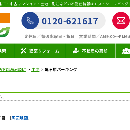
建て・中古マンション・土地・別荘などの不動産情報はエス・シーリビング
0120-621617
定休日／毎週水曜日・祝日
営業時間／AM9:00〜PM6:00 
検索
建築リフォーム
不動産の売却
柄下郡湯河原町
中央
亀ヶ原パーキング
20
丁目
［
周辺地図
］