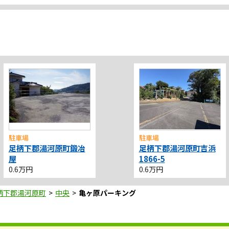
駐車場
駐車場
足柄下郡湯河原町鍛冶
足柄下郡湯河原町吉浜
屋
1866-5
0.6万円
0.6万円
柄下郡湯河原町
中央
亀ヶ原パーキング