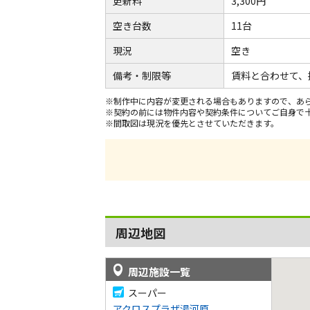
更新料
3,300円
空き台数
11台
現況
空き
備考・制限等
賃料と合わせて、
※制作中に内容が変更される場合もありますので、あ
※契約の前には物件内容や契約条件についてご自身で
※間取図は現況を優先とさせていただきます。
周辺地図
周辺施設一覧
スーパー
アクロスプラザ湯河原