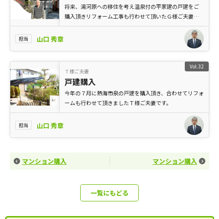
将来、湯河原への移住を考え温泉付の平家建の戸建をご
購入頂きリフォーム工事も行わせて頂いたＧ様ご夫妻で
す。（写真はＧ様ご主人）
山口 秀章
担当
Vol.32
Ｔ様ご夫妻
戸建購入
今年の７月に熱海市泉の戸建を購入頂き、合わせてリフォ
ームも行わせて頂きましたＴ様ご夫妻です。
山口 秀章
担当
マンション購入
マンション購入
一覧にもどる