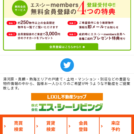
湯河原・真鶴・熱海エリアの戸建て・土地・マンション・別荘などの豊富な
物件情報の中から、皆様お一人ひとりのご希望が叶うような不動産をご提案
致します。
メールでの
売買
賃貸
会員
来店
0120-621617
お問い合わせは
こちら
検索
検索
登録
予約