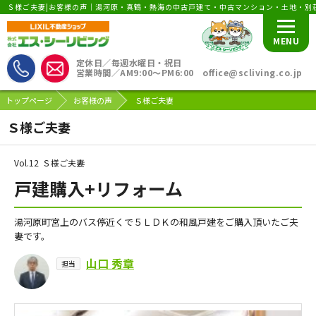
Ｓ様ご夫妻|お客様の声｜湯河原・真鶴・熱海の中古戸建て・中古マンション・土地・別
MENU
定休日／毎週水曜日・祝日
営業時間／AM9:00〜PM6:00 office@scliving.co.jp
トップページ
お客様の声
Ｓ様ご夫妻
Ｓ様ご夫妻
Vol.12
Ｓ様ご夫妻
戸建購入+リフォーム
湯河原町宮上のバス停近くで５ＬＤＫの和風戸建をご購入頂いたご夫
妻です。
山口 秀章
担当