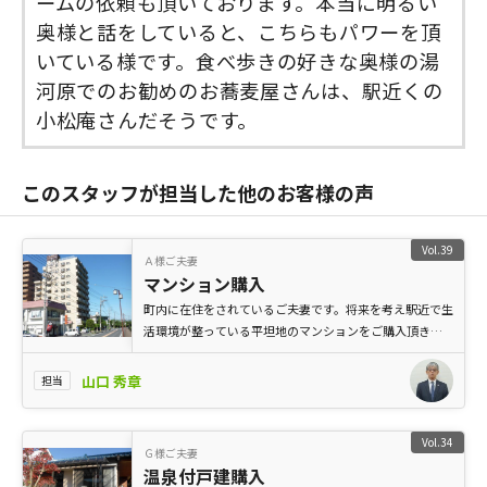
ームの依頼も頂いております。本当に明るい
奥様と話をしていると、こちらもパワーを頂
いている様です。食べ歩きの好きな奥様の湯
河原でのお勧めのお蕎麦屋さんは、駅近くの
小松庵さんだそうです。
このスタッフが担当した他のお客様の声
Vol.39
Ａ様ご夫妻
マンション購入
町内に在住をされているご夫妻です。将来を考え駅近で生
活環境が整っている平坦地のマンションをご購入頂きリ
フォームも合わせて行わせて頂いたＡ様ご夫妻です。（写
真はご購入頂いたマンションの外観写真）
山口 秀章
担当
Vol.34
Ｇ様ご夫妻
温泉付戸建購入