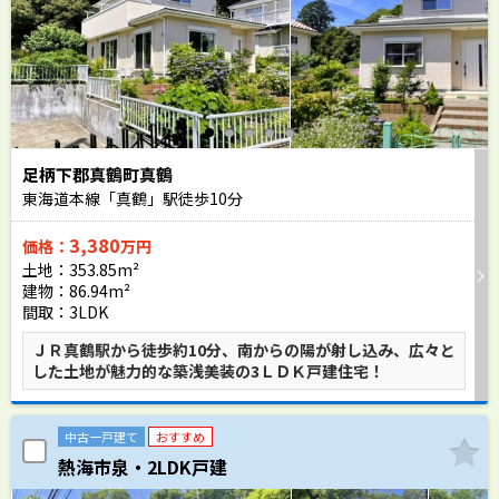
足柄下郡真鶴町真鶴
東海道本線「真鶴」駅徒歩
10
分
3,380
価格：
万円
土地：353.85m²
建物：86.94m²
間取：3LDK
ＪＲ真鶴駅から徒歩約10分、南からの陽が射し込み、広々と
した土地が魅力的な築浅美装の3ＬＤＫ戸建住宅！
中古一戸建て
おすすめ
熱海市泉・2LDK戸建