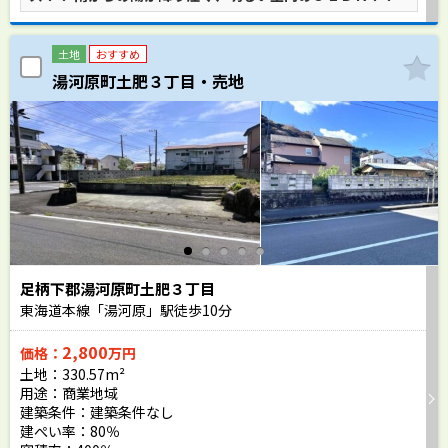
土地
おすすめ
湯河原町土肥３丁目・売地
足柄下郡湯河原町土肥３丁目
東海道本線「湯河原」駅徒歩
10
分
2,800
価格：
万円
土地：330.57m²
用途：商業地域
建築条件：
建築条件なし
建ぺい率：80％