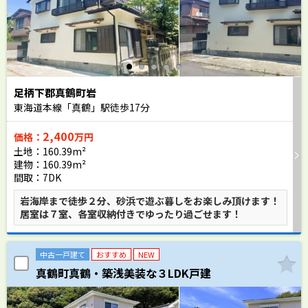
足柄下郡真鶴町岩
東海道本線「真鶴」駅徒歩
17
分
2,400
価格：
万円
土地：160.39m²
建物：160.39m²
間取：7DK
岩海岸まで徒歩２分、砂浜で遊ぶ暮しをお楽しみ頂けます！
居室は７室、各室収納付きでゆったり過ごせます！
中古一戸建て
おすすめ
NEW
真鶴町真鶴・築浅美装な３LDK戸建