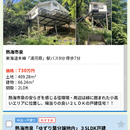
熱海市泉
東海道本線「湯河原」駅バス
9
分 停歩
7
分
730
価格：
万円
土地：409.28m²
建物：66.24m²
間取：2LDK
熱海市泉の安らぎを感じる住環境・周辺は緑に囲まれた小高
いエリアに位置し、陽当りの良い２ＬＤＫの戸建住宅！！
中古一戸建て
おすすめ
熱海市泉「ゆずり葉分譲地内」３SLDK戸建