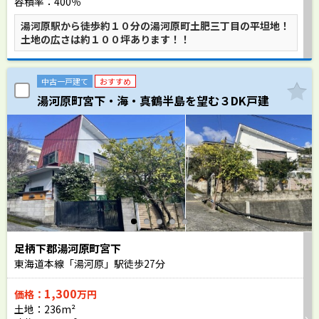
容積率：400％
湯河原駅から徒歩約１０分の湯河原町土肥三丁目の平坦地！
土地の広さは約１００坪あります！！
中古一戸建て
おすすめ
湯河原町宮下・海・真鶴半島を望む３DK戸建
足柄下郡湯河原町宮下
東海道本線「湯河原」駅徒歩
27
分
1,300
価格：
万円
土地：236m²