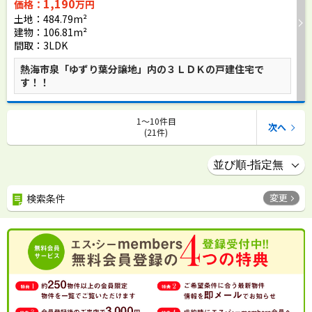
1,190
価格：
万円
土地：484.79m²
建物：106.81m²
間取：3LDK
熱海市泉「ゆずり葉分譲地」内の３ＬＤＫの戸建住宅で
す！！
1〜10件目
次へ
(21件)
変更
検索条件