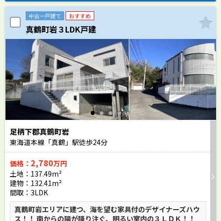
中古一戸建て
おすすめ
真鶴町岩３LDK戸建
足柄下郡真鶴町岩
東海道本線「真鶴」駅徒歩
24
分
2,780
価格：
万円
土地：137.49m²
建物：132.41m²
間取：3LDK
真鶴町岩エリアに建つ、海を望む家具付のデザイナーズハウ
ス！！ 南からの陽が降り注ぐ、明るい室内の３ＬＤＫ！！