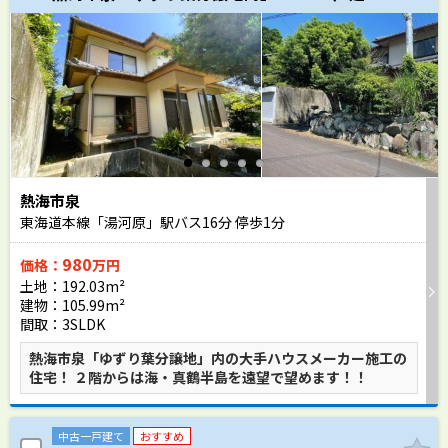
熱海市泉
東海道本線「湯河原」駅バス
16
分 停歩
1
分
980
価格：
万円
土地：192.03m²
建物：105.99m²
間取：3SLDK
熱海市泉「ゆずり葉分譲地」内の大手ハウスメーカー施工の
住宅！ ２階からは海・真鶴半島を遠望で望めます！！
中古一戸建て
おすすめ