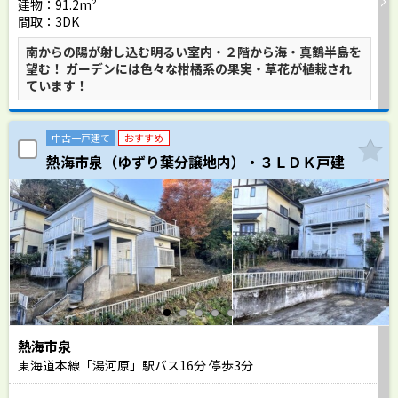
建物：91.2m²
間取：3DK
南からの陽が射し込む明るい室内・２階から海・真鶴半島を
望む！ ガーデンには色々な柑橘系の果実・草花が植栽され
ています！
中古一戸建て
おすすめ
熱海市泉（ゆずり葉分譲地内）・３ＬＤＫ戸建
熱海市泉
東海道本線「湯河原」駅バス
16
分 停歩
3
分