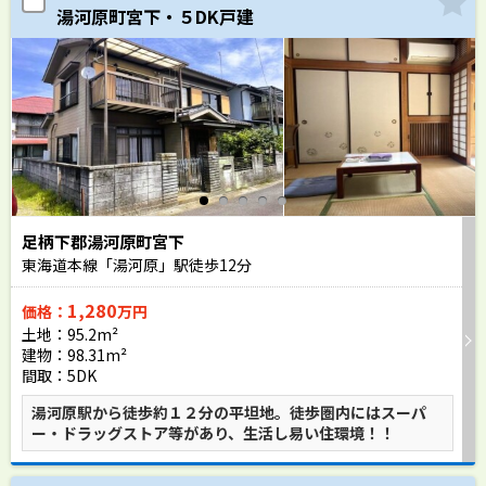
湯河原町宮下・５DK戸建
足柄下郡湯河原町宮下
東海道本線「湯河原」駅徒歩
12
分
1,280
価格：
万円
土地：95.2m²
建物：98.31m²
間取：5DK
湯河原駅から徒歩約１２分の平坦地。徒歩圏内にはスーパ
ー・ドラッグストア等があり、生活し易い住環境！！