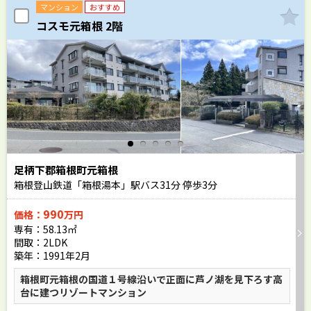
マンション
おすすめ
コスモ元箱根 2階
足柄下郡箱根町元箱根
箱根登山鉄道「箱根湯本」駅バス
31
分 停歩
3
分
990
価格：
万円
専有：58.13㎡
間取：2LDK
築年：1991年2月
箱根町元箱根の国道１号線沿いで正面に芦ノ湖を見下ろす高
台に建つリゾートマンション