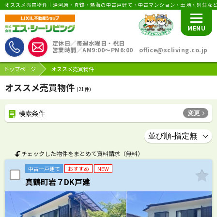
オススメ売買物件｜湯河原・真鶴・熱海の中古戸建て・中古マンション・土地・別荘な
MENU
定休日／毎週水曜日・祝日
営業時間／AM9:00〜PM6:00 office@scliving.co.jp
トップページ
オススメ売買物件
オススメ売買物件
(
21
件)
変更
検索条件
チェックした物件をまとめて資料請求（無料）
中古一戸建て
おすすめ
NEW
真鶴町岩７DK戸建