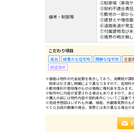
②駐車場（車両サ
③契約不適合責任
④敷地の一部から
備考・制限等
⑤建替えや増改築
⑥道路後退が発生
⑦付属建物及び未
⑧境界の明示無し
こだわり項目
高台
緑豊かな住宅地
閑静な住宅地
全室
眺望良好
※価格は物件の代金総額を表示しており、消費税が課税
税率は引き渡し時期により異なりますので、各物件
※敷地権利が借地権のものは価格に権利金を含みます
※制作中に内容が変更される場合もありますので、あ
※購入の前には物件内容や契約条件についてご自身で
※完成予想図はいずれも外構、植栽、外観等実際のも
※ＣＧ合成の画像の場合、実際とは多少異なる場合が