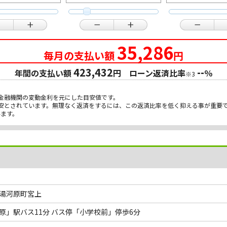
35,286
毎月の支払い額
円
423,432
--
年間の支払い額
円 ローン返済比率
％
※3
金融機関の変動金利を元にした目安値です。
目安とされています。無理なく返済をするには、この返済比率を低く抑える事が重要
います。
湯河原町宮上
原」駅バス11分 バス停「小学校前」停歩6分