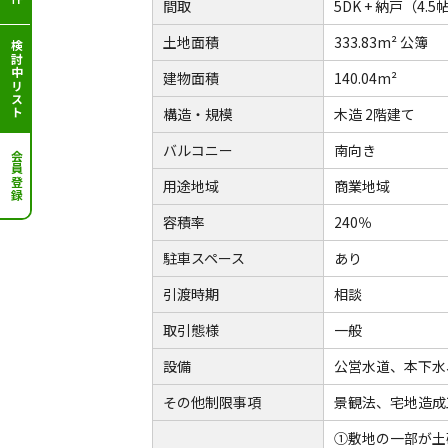
間取
5DK + 納戸（4
土地面積
333.83m² 公簿
検討中リスト
建物面積
140.04m²
構造・規模
木造 2階建て
バルコニー
南向き
会員登録
用途地域
商業地域
容積率
240％
駐車スペース
あり
引渡時期
相談
取引態様
一般
設備
公営水道、本下水
その他制限事項
景観法、宅地造成
①敷地の一部が土