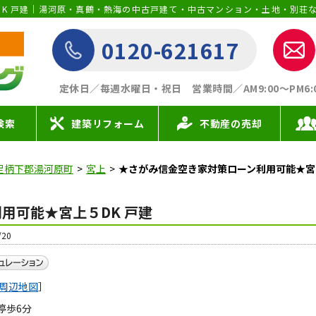
0120-621617
定休日／毎週水曜日・祝日
営業時間／AM9:00〜PM6:00 
検索
建築リフォーム
不動産の売却
足柄下郡湯河原町
宮上
★さがみ信金空き家対策ローン利用可能★宮上
用可能★宮上５DK 戸建
20
周辺地図
］
停歩6分