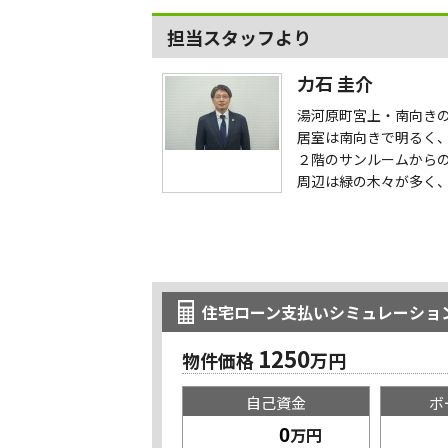
担当スタッフより
力石 圭介
湯河原町宮上・南向き
居室は南向きで明るく
２階のサンルームから
周辺は緑の木々が多く
住宅ローン支払いシミュレーショ
1250
物件価格
万円
自己資金
ボ
万円