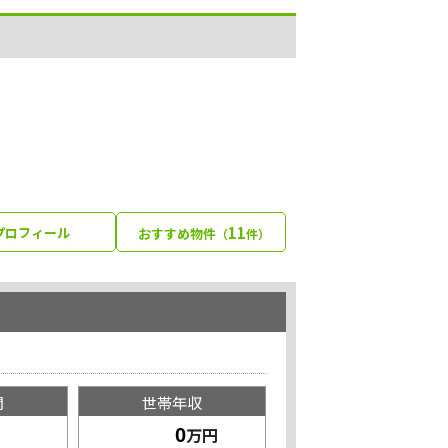
11
プロフィール
おすすめ物件
（
件）
間
世帯年収
万円