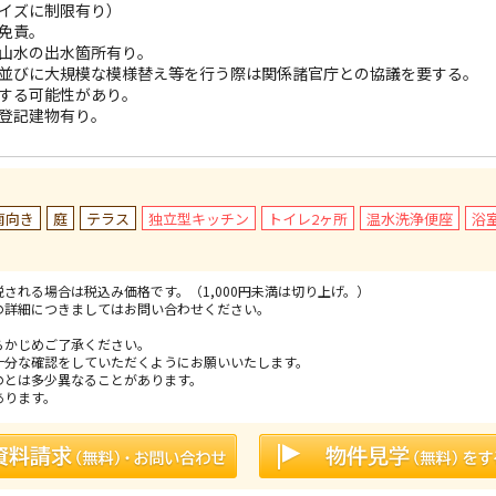
イズに制限有り）
免責。
山水の出水箇所有り。
並びに大規模な模様替え等を行う際は関係諸官庁との協議を要する。
する可能性があり。
登記建物有り。
南向き
庭
テラス
独立型キッチン
トイレ2ヶ所
温水洗浄便座
浴
される場合は税込み価格です。（1,000円未満は切り上げ。）
の詳細につきましてはお問い合わせください。
。
らかじめご了承ください。
十分な確認をしていただくようにお願いいたします。
のとは多少異なることがあります。
あります。