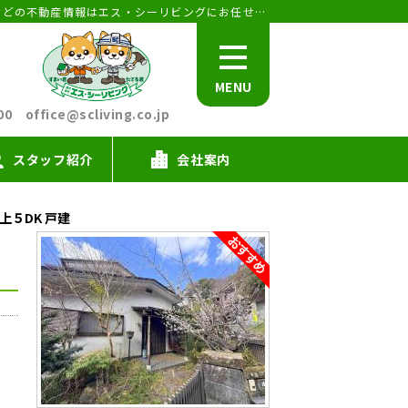
★さがみ信金空き家対策ローン利用可能★宮上５DK 戸建｜湯河原・真鶴・熱海の中古戸建て・中古マンション・土地・別荘などの不動産情報はエス・シーリビングにお任せください。
MENU
office@scliving.co.jp
スタッフ紹介
会社案内
５DK 戸建