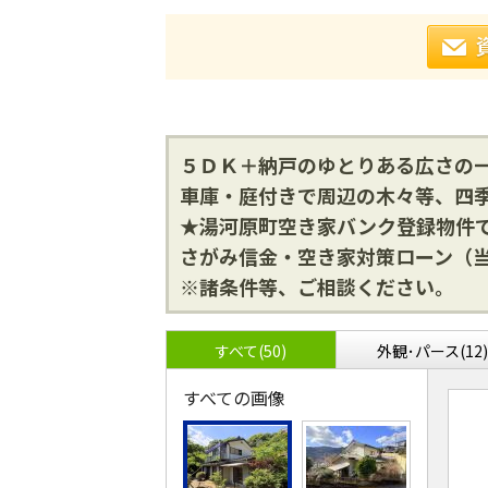
５ＤＫ＋納戸のゆとりある広さの
車庫・庭付きで周辺の木々等、四
★湯河原町空き家バンク登録物件
さがみ信金・空き家対策ローン（当
※諸条件等、ご相談ください。
すべて(50)
外観･パース(12)
すべての画像