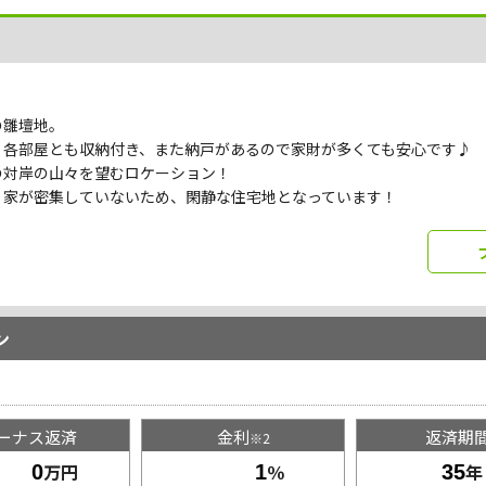
の雛壇地。
、各部屋とも収納付き、また納戸があるので家財が多くても安心です♪
の対岸の山々を望むロケーション！
、家が密集していないため、閑静な住宅地となっています！
ン
ーナス返済
金利
返済期
※2
万円
％
年