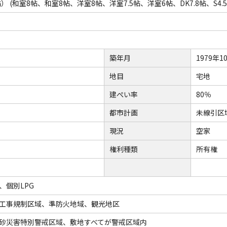
.5帖） (和室8帖、和室8帖、洋室8帖、洋室7.5帖、洋室6帖、DK7.8帖、S4.5
築年月
1979年1
地目
宅地
建ぺい率
80％
都市計画
未線引区
現況
空家
権利種類
所有権
、個別LPG
工事規制区域、準防火地域、観光地区
砂災害特別警戒区域、敷地すべてが警戒区域内