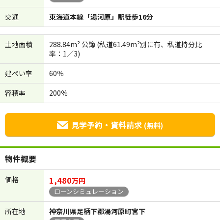
交通
東海道本線「湯河原」駅徒歩16分
土地面積
288.84m² 公簿 (私道61.49m²別に有、私道持分比
率：1／3)
建ぺい率
60％
容積率
200％
見学予約・資料請求
(無料)
物件概要
価格
1,480
万円
ローンシミュレーション
所在地
神奈川県足柄下郡湯河原町宮下