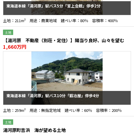
東海道本線「湯河原」駅バス5分「宮上会館」停歩2分
土地：211m² 用途：商業地域 建ぺい率：80％ 容積率：400％
土地
【湯河原 不動産（別荘・定住）】陽当り良好、山々を望む
1,660万円
東海道本線「湯河原」駅バス10分「鍛冶屋」停歩4分
土地：259m² 用途：無指定地域 建ぺい率：60％ 容積率：200％
土地
湯河原町吉浜 海が望める土地