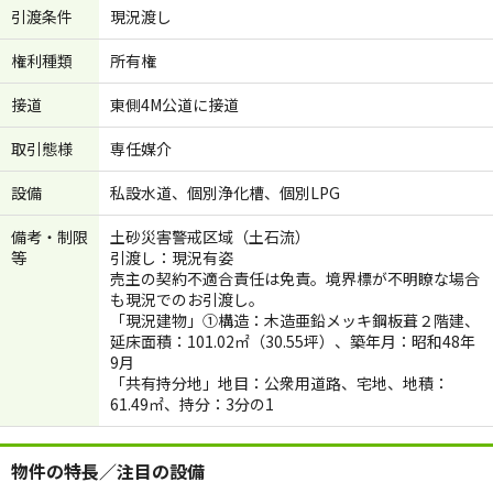
引渡条件
現況渡し
権利種類
所有権
接道
東側4M公道に接道
取引態様
専任媒介
設備
私設水道、個別浄化槽、個別LPG
備考・制限
土砂災害警戒区域（土石流）
等
引渡し：現況有姿
売主の契約不適合責任は免責。境界標が不明瞭な場合
も現況でのお引渡し。
「現況建物」①構造：木造亜鉛メッキ鋼板葺２階建、
延床面積：101.02㎡（30.55坪）、築年月：昭和48年
9月
「共有持分地」地目：公衆用道路、宅地、地積：
61.49㎡、持分：3分の1
物件の特長／注目の設備