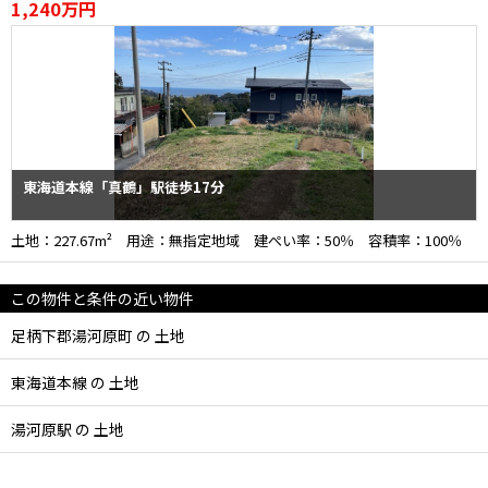
1,240万円
東海道本線「真鶴」駅徒歩17分
土地：227.67m² 用途：無指定地域 建ぺい率：50％ 容積率：100％
この物件と条件の近い物件
足柄下郡湯河原町 の 土地
東海道本線 の 土地
湯河原駅 の 土地