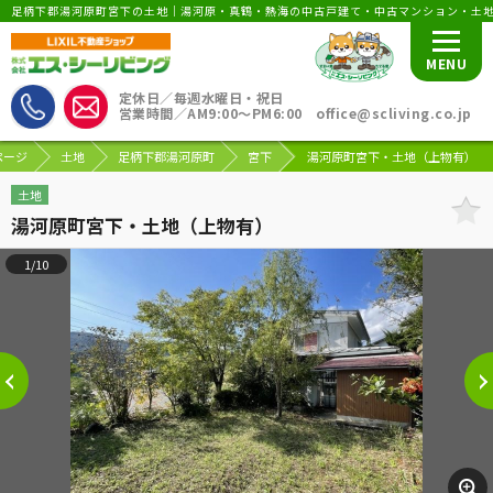
足柄下郡湯河原町宮下の土地｜湯河原・真鶴・熱海の中古戸建て・中古マンション・土
MENU
定休日／毎週水曜日・祝日
営業時間／AM9:00〜PM6:00 office@scliving.co.jp
ページ
土地
足柄下郡湯河原町
宮下
湯河原町宮下・土地（上物有）
土地
湯河原町宮下・土地（上物有）
1/10