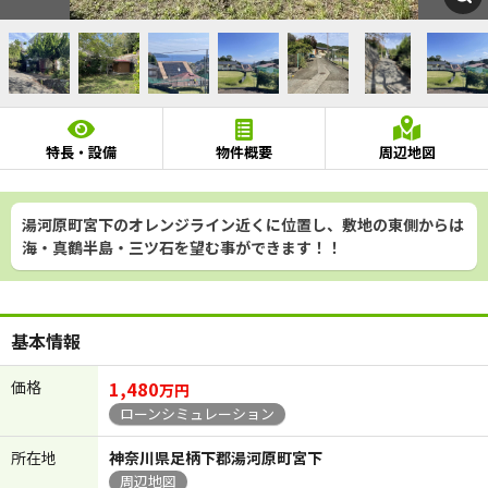
特長・設備
物件概要
周辺地図
湯河原町宮下のオレンジライン近くに位置し、敷地の東側からは
海・真鶴半島・三ツ石を望む事ができます！！
基本情報
価格
1,480
万円
ローンシミュレーション
所在地
神奈川県足柄下郡湯河原町宮下
周辺地図