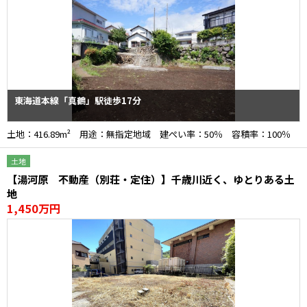
東海道本線「真鶴」駅徒歩17分
土地：416.89m² 用途：無指定地域 建ぺい率：50％ 容積率：100％
土地
【湯河原 不動産（別荘・定住）】千歳川近く、ゆとりある土
地
1,450万円