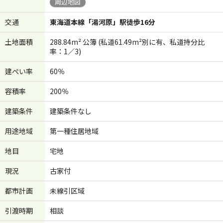
周辺地図
交通
東海道本線「湯河原」駅徒歩16分
土地面積
288.84m² 公簿 (私道61.49m²別に有、私道持分比
率：1／3)
建ぺい率
60％
容積率
200％
建築条件
建築条件なし
用途地域
第一種住居地域
地目
宅地
現況
古家付
都市計画
未線引区域
引渡時期
相談