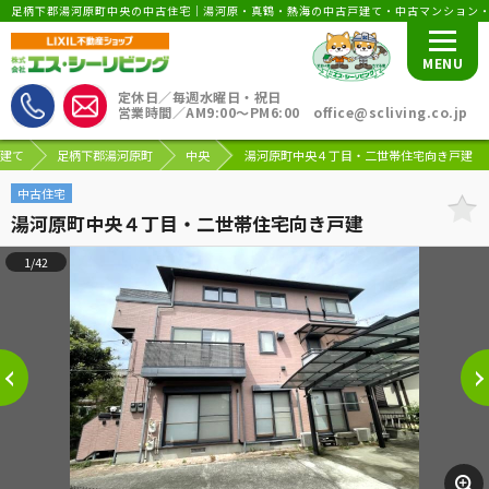
足柄下郡湯河原町中央の中古住宅｜湯河原・真鶴・熱海の中古戸建て・中古マンション
MENU
定休日／毎週水曜日・祝日
営業時間／AM9:00〜PM6:00 office@scliving.co.jp
建て
足柄下郡湯河原町
中央
湯河原町中央４丁目・二世帯住宅向き戸建
中古住宅
湯河原町中央４丁目・二世帯住宅向き戸建
1/42