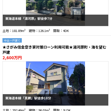
東海道本線「湯河原」駅徒歩7分
土地：181.89m² 建物：126.1m² 間取：4DK
中古一戸建て
★さがみ信金空き家対策ローン利用可能★湯河原町・海を望む
戸建
2,600万円
東海道本線「真鶴」駅徒歩18分
土地：292.46m² 建物：96.03m² 間取：3LDK