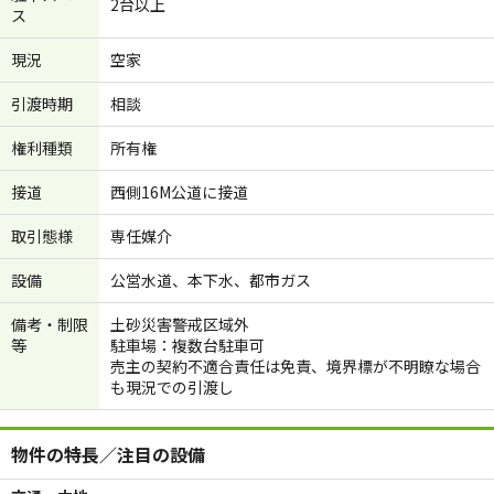
2台以上
ス
現況
空家
引渡時期
相談
権利種類
所有権
接道
西側16M公道に接道
取引態様
専任媒介
設備
公営水道、本下水、都市ガス
備考・制限
土砂災害警戒区域外
等
駐車場：複数台駐車可
売主の契約不適合責任は免責、境界標が不明瞭な場合
も現況での引渡し
物件の特長／注目の設備