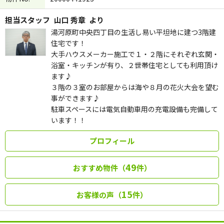
担当スタッフ
山口 秀章
より
湯河原町中央四丁目の生活し易い平坦地に建つ3階建
住宅です！
大手ハウスメーカー施工で１・２階にそれぞれ玄関・
浴室・キッチンが有り、２世帯住宅としても利用頂け
ます♪
３階の３室のお部屋からは海や８月の花火大会を望む
事ができます♪
駐車スペースには電気自動車用の充電設備も完備して
います！！
プロフィール
49
おすすめ物件（
件）
15
お客様の声（
件）