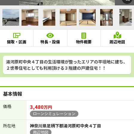
間取・区画
特長・設備
物件概要
周辺地図
湯河原町中央４丁目の生活環境が整ったエリアの平坦地に建ち、
２世帯住宅としても利用頂ける３階建の戸建住宅！！
基本情報
価格
3,480
万円
ローンシミュレーション
所在地
神奈川県足柄下郡湯河原町中央４丁目
周辺地図