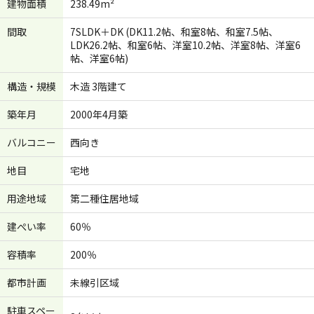
建物面積
238.49m²
間取
7SLDK＋DK (DK11.2帖、和室8帖、和室7.5帖、
LDK26.2帖、和室6帖、洋室10.2帖、洋室8帖、洋室6
帖、洋室6帖)
構造・規模
木造 3階建て
築年月
2000年4月築
バルコニー
西向き
地目
宅地
用途地域
第二種住居地域
建ぺい率
60％
容積率
200％
都市計画
未線引区域
駐車スペー