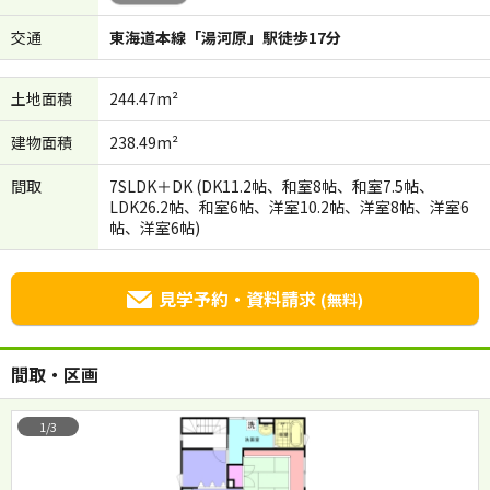
交通
東海道本線「湯河原」駅徒歩17分
土地面積
244.47m²
建物面積
238.49m²
間取
7SLDK＋DK (DK11.2帖、和室8帖、和室7.5帖、
LDK26.2帖、和室6帖、洋室10.2帖、洋室8帖、洋室6
帖、洋室6帖)
見学予約・資料請求
(無料)
間取・区画
1/3