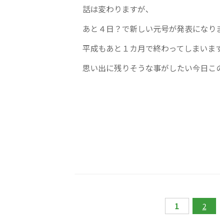
話は変わりますが、
あと４日？で新しい元号が発表になり
平成もあと１カ月で終わってしまいま
思い出に残りそうな事がしたい今日こ
投
1
2
稿
ナ