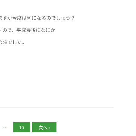
ますが今度は何になるのでしょう？
すので、平成最後になにか
の頃でした。
…
10
次へ »