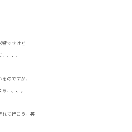
影響ですけど
て、、、。
いるのですが、
なぁ、、、。
連れて行こう。笑