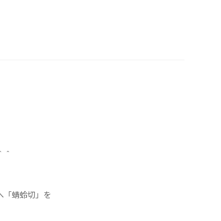
＾＾
へ「蜻蛉切」を