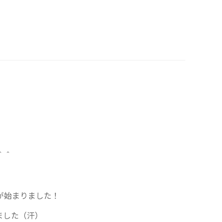
＾＾
が始まりました！
ました（汗）