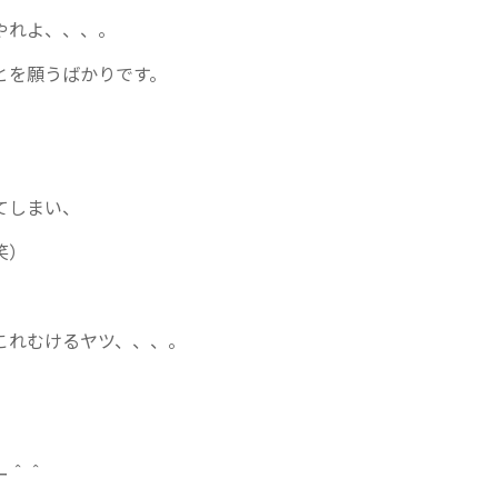
やれよ、、、。
とを願うばかりです。
てしまい、
笑）
これむけるヤツ、、、。
ー＾＾